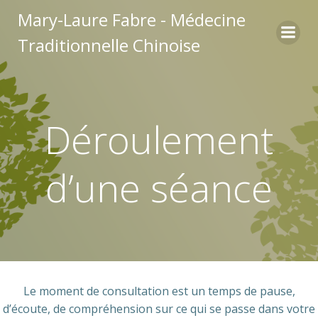
Aller
Mary-Laure Fabre - Médecine
au
Traditionnelle Chinoise
contenu
Déroulement
d’une séance
Le moment de consultation est un temps de pause,
d’écoute, de compréhension sur ce qui se passe dans votre